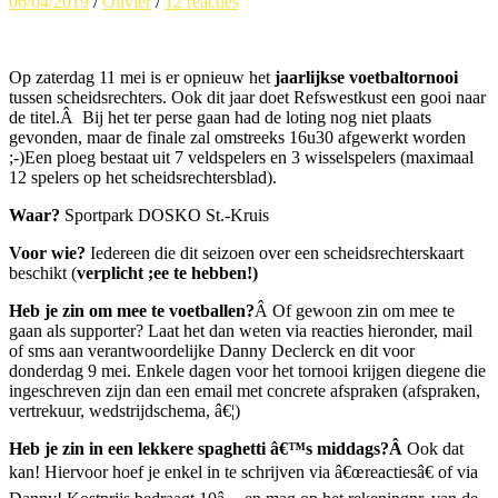
06/04/2019
/
Olivier
/
12 reacties
Op zaterdag 11 mei is er opnieuw het
jaarlijkse voetbaltornooi
tussen scheidsrechters. Ook dit jaar doet Refswestkust een gooi naar
de titel.Â Bij het ter perse gaan had de loting nog niet plaats
gevonden, maar de finale zal omstreeks 16u30 afgewerkt worden
;-)Een ploeg bestaat uit 7 veldspelers en 3 wisselspelers (maximaal
12 spelers op het scheidsrechtersblad).
Waar?
Sportpark DOSKO St.-Kruis
Voor wie?
Iedereen die dit seizoen over een scheidsrechterskaart
beschikt (
verplicht ;ee te hebben!)
Heb je zin om mee te voetballen?
Â Of gewoon zin om mee te
gaan als supporter? Laat het dan weten via reacties hieronder, mail
of sms aan verantwoordelijke Danny Declerck en dit voor
donderdag 9 mei. Enkele dagen voor het tornooi krijgen diegene die
ingeschreven zijn dan een email met concrete afspraken (afspraken,
vertrekuur, wedstrijdschema, â€¦)
Heb je zin in een lekkere spaghetti â€™s middags?Â
Ook dat
kan! Hiervoor hoef je enkel in te schrijven via â€œreactiesâ€ of via