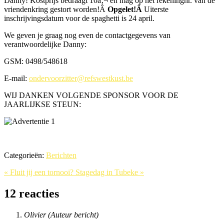
Danny! Kostprijs bedraagt 10â‚¬ en mag op het rekeningnr. van de
vriendenkring gestort worden!Â
Opgelet!Â
Uiterste
inschrijvingsdatum voor de spaghetti is 24 april.
We geven je graag nog even de contactgegevens van
verantwoordelijke Danny:
GSM: 0498/548618
E-mail:
ondervoorzitter@refswestkust.be
WIJ DANKEN VOLGENDE SPONSOR VOOR DE
JAARLIJKSE STEUN:
Categorieën:
Berichten
« Fluit jij een tornooi?
Stagedag in Tubeke »
12 reacties
Olivier
(Auteur bericht)