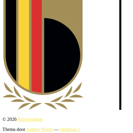
© 2026
Refswestkust
Thema door
Anders Norén
—
Omhoog ↑