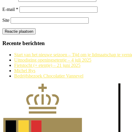
E-mail
*
Site
Recente berichten
Start van het nieuwe seizoen – Tijd om je lidmaatschap te vern
Uitnodiging openingsetentje – 4 juli 2025
Fietstocht (+ etentje) – 21 juni 2025
Michel Rys
Bedrijfsbezoek Chocolatier Vannevel