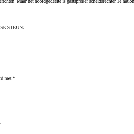
chten. Maar het hoofdgedeelte is gastspreker scheidsrechter 1e nation
SE STEUN:
erd met
*