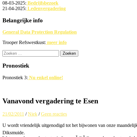
08-03-2025:
Bedrijfsbezoek
21-04-2025:
Ledenvergadering
Belangrijke info
General Data Protection Regulation
Trooper Refswestkust:
meer info
Zoeken
naar:
Pronostiek
Pronostiek 3:
Nu enkel online!
Vanavond vergadering te Esen
21/02/2011
/
Niek
/
Geen reacties
U wordt vriendelijk uitgenodigd tot het bijwonen van onze maand
Diksmuide.