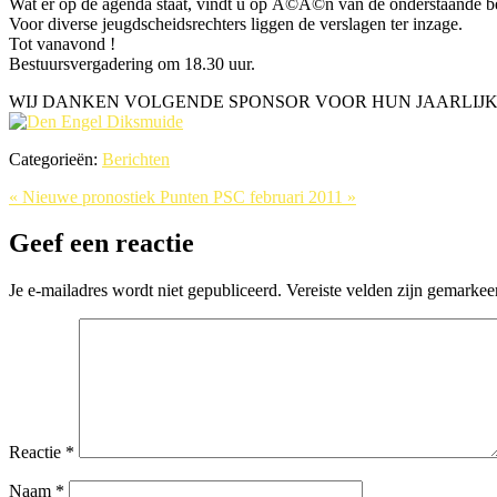
Wat er op de agenda staat, vindt u op Ã©Ã©n van de onderstaande beri
Voor diverse jeugdscheidsrechters liggen de verslagen ter inzage.
Tot vanavond !
Bestuursvergadering om 18.30 uur.
WIJ DANKEN VOLGENDE SPONSOR VOOR HUN JAARLIJK
Categorieën:
Berichten
« Nieuwe pronostiek
Punten PSC februari 2011 »
Geef een reactie
Je e-mailadres wordt niet gepubliceerd.
Vereiste velden zijn gemarke
Reactie
*
Naam
*