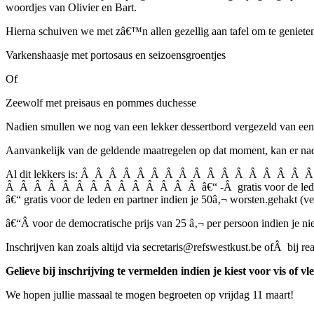
woordjes van Olivier en Bart.
Hierna schuiven we met zâ€™n allen gezellig aan tafel om te genieten
Varkenshaasje met portosaus en seizoensgroentjes
Of
Zeewolf met preisaus en pommes duchesse
Nadien smullen we nog van een lekker dessertbord vergezeld van een h
Aanvankelijk van de geldende maatregelen op dat moment, kan er nad
Al dit lekkers is: Â Â Â Â Â Â Â Â Â Â Â Â Â Â
Â Â Â Â Â Â Â Â Â Â Â Â Â Â â€“ -Â gratis voor de leden di
â€“ gratis voor de leden en partner indien je 50â‚¬ worsten.gehakt (ve
â€“Â voor de democratische prijs van 25 â‚¬ per persoon indien je ni
Inschrijven kan zoals altijd via secretaris@refswestkust.be ofÂ bij rea
Gelieve bij inschrijving te vermelden indien je kiest voor vis of vl
We hopen jullie massaal te mogen begroeten op vrijdag 11 maart!