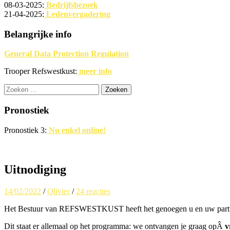
08-03-2025:
Bedrijfsbezoek
21-04-2025:
Ledenvergadering
Belangrijke info
General Data Protection Regulation
Trooper Refswestkust:
meer info
Zoeken
naar:
Pronostiek
Pronostiek 3:
Nu enkel online!
Uitnodiging
14/02/2022
/
Olivier
/
24 reacties
Het Bestuur van REFSWESTKUST heeft het genoegen u en uw partn
Dit staat er allemaal op het programma: we ontvangen je graag opÂ
v