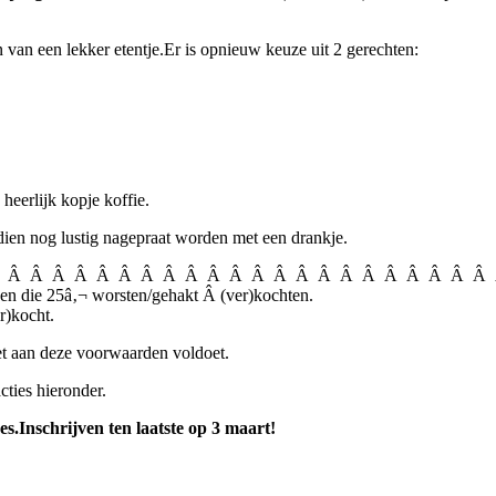
 van een lekker etentje.Er is opnieuw keuze uit 2 gerechten:
eerlijk kopje koffie.
ien nog lustig nagepraat worden met een drankje.
 Â Â Â Â Â Â Â Â Â Â Â Â Â Â Â Â Â Â Â Â Â Â Â 
e 25â‚¬ worsten/gehakt Â (ver)kochten.
r)kocht.
et aan deze voorwaarden voldoet.
cties hieronder.
ees.Inschrijven ten laatste op 3 maart!